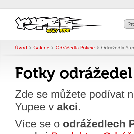
Pr
Úvod
Galerie
Odrážedla Policie
Odrážedla Yup
Fotky odrážedel 
Zde se můžete podívat na
Yupee v
akci
.
Více se o
odrážedlech P