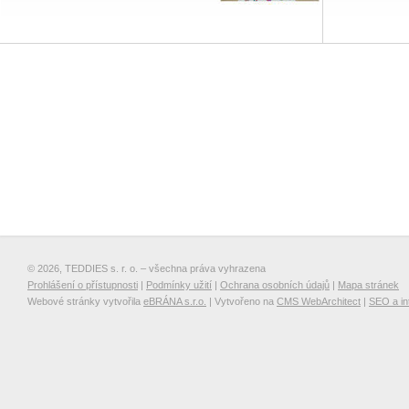
© 2026, TEDDIES s. r. o. – všechna práva vyhrazena
Prohlášení o přístupnosti
|
Podmínky užití
|
Ochrana osobních údajů
|
Mapa stránek
Webové stránky vytvořila
eBRÁNA s.r.o.
| Vytvořeno na
CMS WebArchitect
|
SEO a in