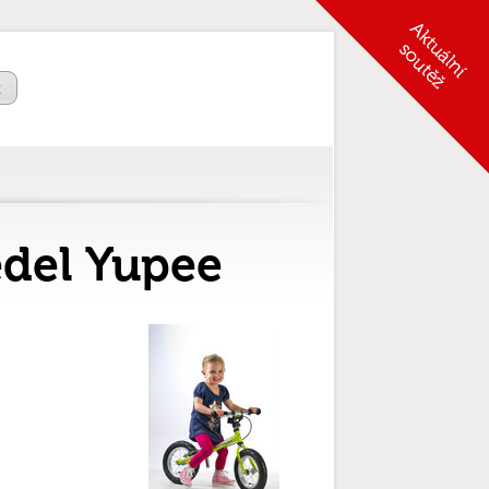
t
edel Yupee