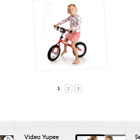
1
2
3
Video Yupee
S