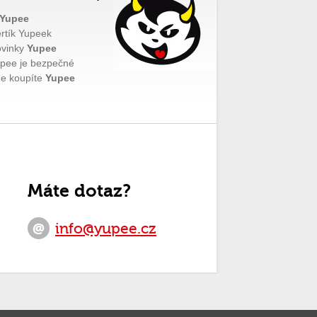
Yupee
rtík Yupeek
vinky
Yupee
pee je bezpečné
e koupíte
Yupee
Máte dotaz?
info@yupee.cz