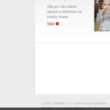
Zde pro vás máme
názory a reference na
hračky Yupee
Více
© 2026, TEDDIES s. r. o. – všechna práva vyhrazena
Prohlášení o přístupnosti
|
Podmínky užití
|
Ochrana oso