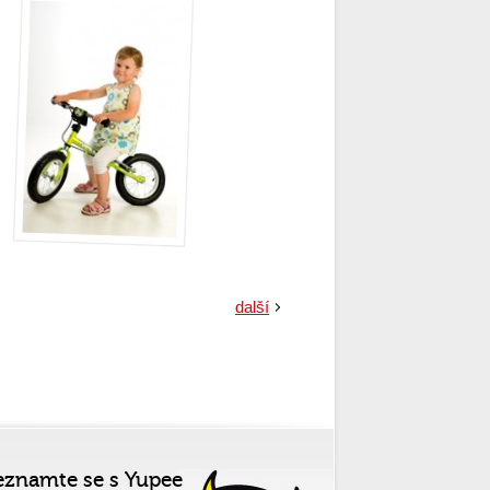
další
eznamte se s Yupee