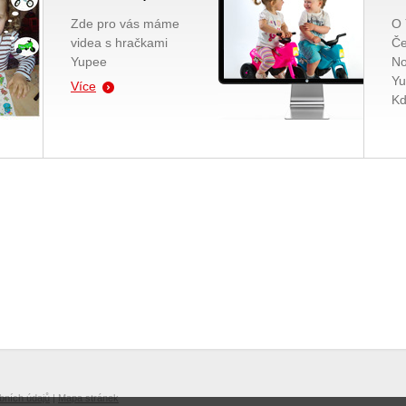
Zde pro vás máme
O
videa s hračkami
Če
Yupee
No
Yu
Více
Kd
bních údajů
|
Mapa stránek