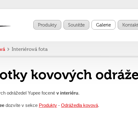
Produkty
Soutěže
Galerie
Kontak
vá
Interiérová fota
 fotky kovových odráž
ých odrážedel Yupee focené
v interiéru
.
pee
dozvíte v sekce
Produkty
-
Odrážedla kovová
.