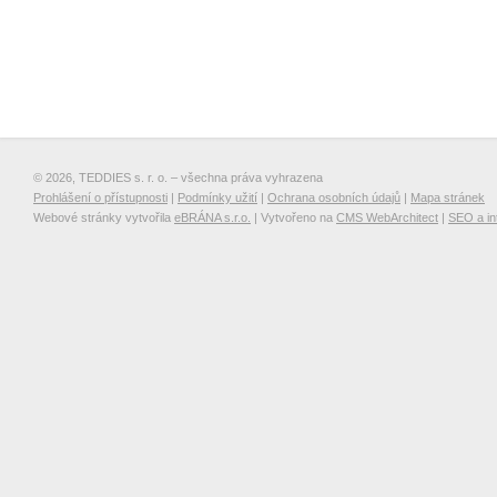
© 2026, TEDDIES s. r. o. – všechna práva vyhrazena
Prohlášení o přístupnosti
|
Podmínky užití
|
Ochrana osobních údajů
|
Mapa stránek
Webové stránky vytvořila
eBRÁNA s.r.o.
| Vytvořeno na
CMS WebArchitect
|
SEO a in