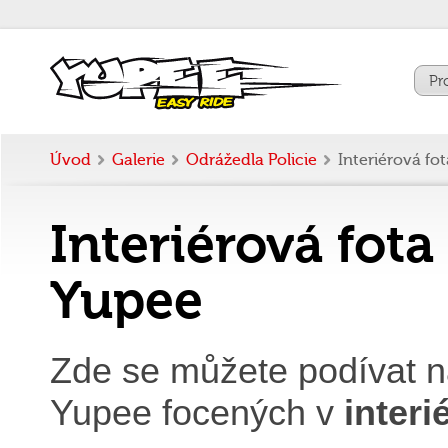
Pr
Úvod
Galerie
Odrážedla Policie
Interiérová fot
Interiérová fota
Yupee
Zde se můžete podívat na
Yupee focených v
interi