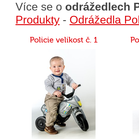
Více se o
odrážedlech P
Produkty
-
Odrážedla Pol
Policie velikost č. 1
Po