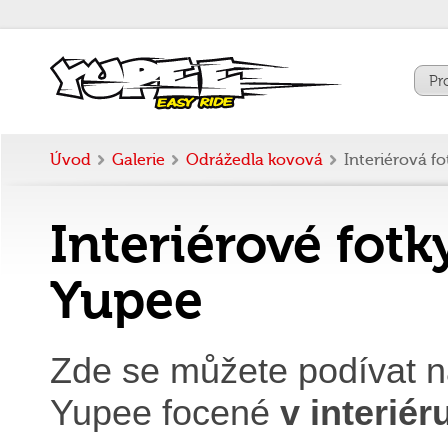
Pr
Úvod
Galerie
Odrážedla kovová
Interiérová fo
Interiérové fot
Yupee
Zde se můžete podívat n
Yupee focené
v interiér