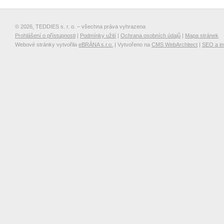
© 2026, TEDDIES s. r. o. – všechna práva vyhrazena
Prohlášení o přístupnosti
|
Podmínky užití
|
Ochrana osobních údajů
|
Mapa stránek
Webové stránky vytvořila
eBRÁNA s.r.o.
| Vytvořeno na
CMS WebArchitect
|
SEO a in