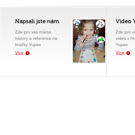
Napsali jste nám
Video 
Zde pro vás máme
Zde pro 
názory a reference na
videa s h
hračky Yupee
Yupee
Více
Více