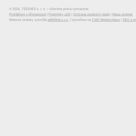
© 2026, TEDDIES s. r. o. – všechna práva vyhrazena
Prohlášení o přístupnosti
|
Podmínky užití
|
Ochrana osobních údajů
|
Mapa stránek
Webové stránky vytvořila
eBRÁNA s.r.o.
| Vytvořeno na
CMS WebArchitect
|
SEO a in