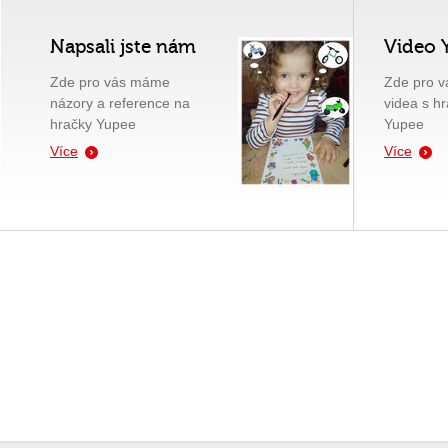
Napsali jste nám
Video 
Zde pro vás máme
Zde pro 
názory a reference na
videa s h
hračky Yupee
Yupee
Více
Více