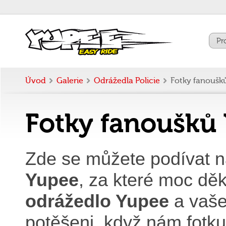
Pr
Úvod
Galerie
Odrážedla Policie
Fotky fanoušk
Fotky fanoušků
Zde se můžete podívat na
Yupee
, za které moc dě
odrážedlo Yupee
a vaše
potěšeni, když nám fotk